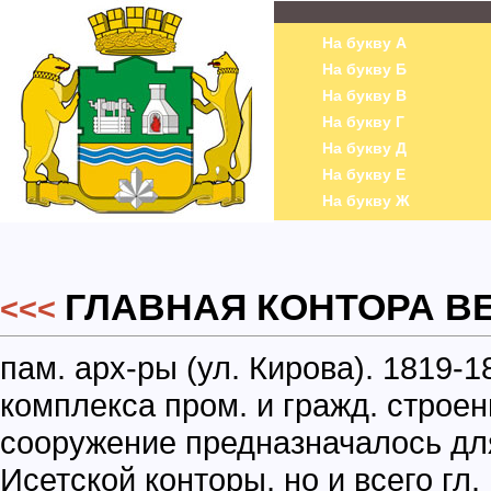
На букву А
На букву Б
На букву В
На букву Г
На букву Д
На букву Е
На букву Ж
ГЛАВНАЯ КОНТОРА В
<<<
пам. арх-ры (ул. Кирова). 1819-1
комплекса пром. и гражд. строе
сооружение предназначалось дл
Исетской конторы, но и всего гл.