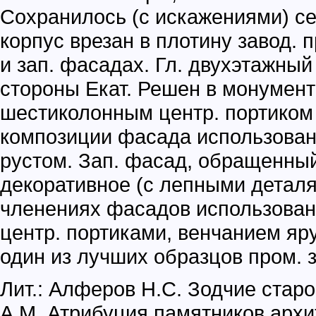
Сохранилось (с искажениями) се
корпус врезан в плотину завод. 
и зап. фасадах. Гл. двухэтажный
стороны Екат. Решен в монумен
шестиколонным центр. портиком
композиции фасада использован
рустом. Зап. фасад, обращенный
декоративное (с лепными деталя
членениях фасадов использована
центр. портиками, венчанием яр
один из лучших образцов пром. з
Лит.: Алферов Н.С. Зодчие старо
А.М. Атрибуция памятников архит