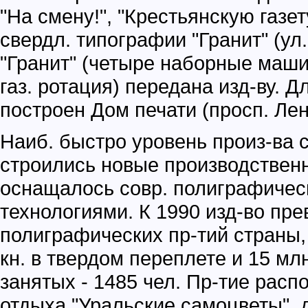
"На смену!", "Крестьянскую газет
свердл. типографии "Гранит" (ул
"Гранит" (четыре наборные маши
газ. ротация) передана изд-ву. Д
построен Дом печати (просп. Лен
Наиб. быстро уровень произ-ва 
строились новые производственн
оснащалось совр. полиграфиче
технологиями. К 1990 изд-во пре
полиграфических пр-тий страны, в
кн. в твердом переплете и 15 млн 
занятых - 1485 чел. Пр-тие расп
отдыха "Уральские самоцветы", д