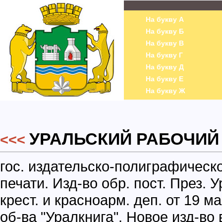
На букву А
На букву Б
На букву В
На букву Г
На букву Д
На букву Е
На букву Ж
УРАЛЬСКИЙ РАБОЧИЙ
<<<
гос. издательско-полиграфическ
печати. Изд-во обр. пост. През. 
крест. и красноарм. деп. от 19 
об-ва "Уралкнига". Новое изд-во 